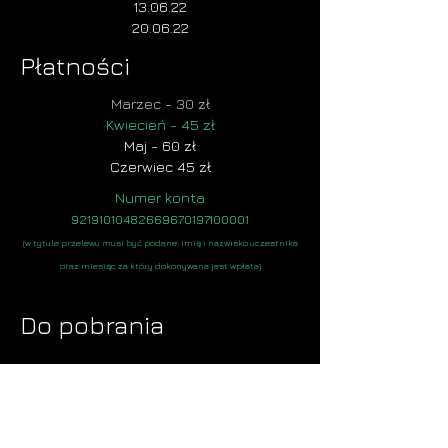
13.06.22
20.06.22
Płatności
Marzec - 30 zł
Kwiecień - 45 zł
Maj - 60 zł
Czerwiec 45 zł
Numer konta
92191010482669670197100001
(w tytule przelewu musi być podane: imię i nazwisko uczestnika
oraz miesiąc za który dokonywana jest wpłata)
Do pobrania
REGULAMIN