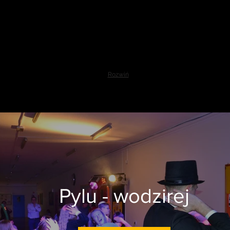
Rozwiń
Pylu - wodzirej